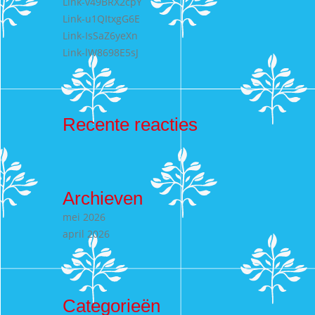
Link-v49BRX2cpY
Link-u1QItxgG6E
Link-IsSaZ6yeXn
Link-lW8698E5sJ
Recente reacties
Archieven
mei 2026
april 2026
Categorieën