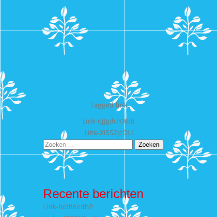
Tagged
link
Bericht
Link-6JJgduYXbB
Link-XiSS2jcOLl
navigatie
Zoeken
naar:
Recente berichten
Link-lVefI6edhP