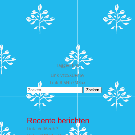
Tagged
link
Bericht
Link-Vzc5XUFn6V
Link-Ri5Nh7M3ax
navigatie
Zoeken
naar:
Recente berichten
Link-lVefI6edhP