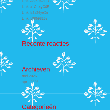
Link-v49BRX2cpY
Link-u1QItxgG6E
Link-IsSaZ6yeXn
Link-lW8698E5sJ
Recente reacties
Archieven
mei 2026
april 2026
Categorieën