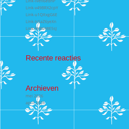
Link-lVefI6edhP
Link-v49BRX2cpY
Link-u1QItxgG6E
Link-IsSaZ6yeXn
Link-lW8698E5sJ
Recente reacties
Archieven
mei 2026
april 2026