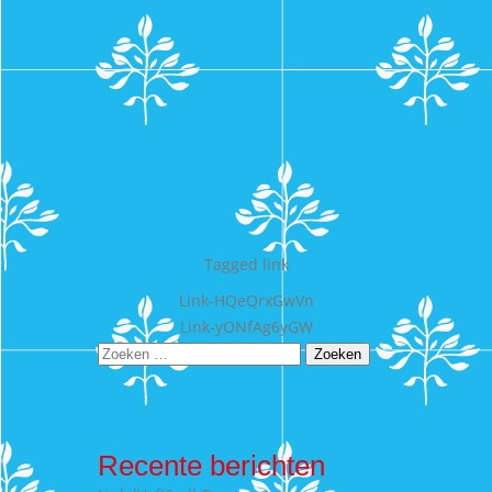
Tagged
link
Bericht
Link-HQeQrxGwVn
Link-yONfAg6yGW
navigatie
Zoeken
naar:
Recente berichten