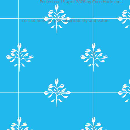
Posted on
16 april 2026
by
Coco Hoeksema
cost-of-hims-ed-pills-affordability-and-value