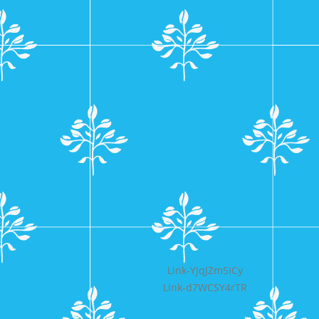
Bericht
Link-YJqJZm5ICy
Link-d7WCSY4rTR
navigatie