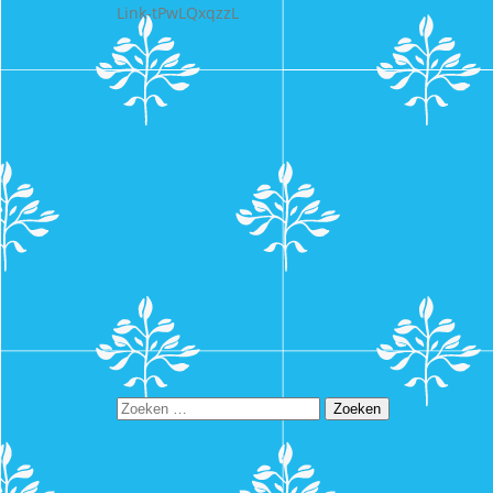
Link-tPwLQxqzzL
Zoeken
naar: