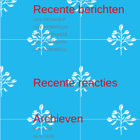
Recente berichten
Link-lVefI6edhP
Link-v49BRX2cpY
Link-u1QItxgG6E
Link-IsSaZ6yeXn
Link-lW8698E5sJ
Recente reacties
Archieven
mei 2026
april 2026