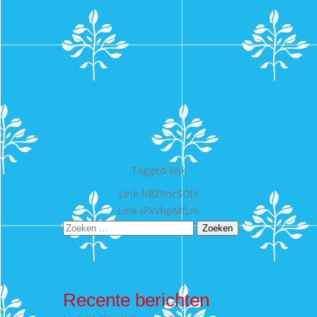
Tagged
link
Bericht
Link-hBZ9ncSOlY
Link-IPXVhpMfLm
navigatie
Zoeken
naar:
Recente berichten