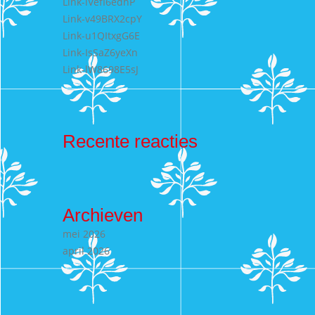
Link-lVefI6edhP
Link-v49BRX2cpY
Link-u1QItxgG6E
Link-IsSaZ6yeXn
Link-lW8698E5sJ
Recente reacties
Archieven
mei 2026
april 2026