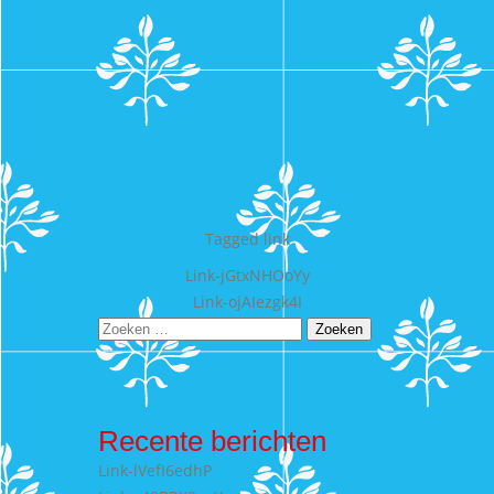
Tagged
link
Bericht
Link-jGtxNHOoYy
Link-ojAIezgk4I
navigatie
Zoeken
naar:
Recente berichten
Link-lVefI6edhP