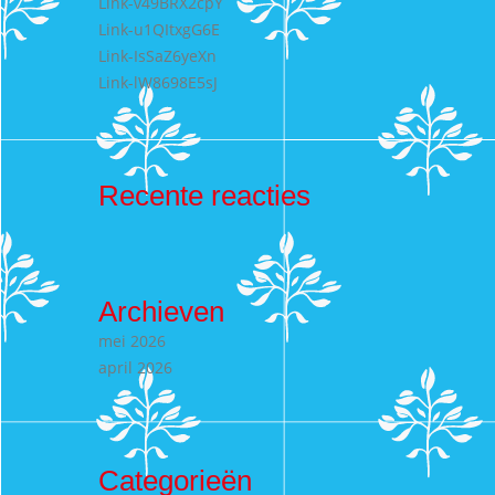
Link-v49BRX2cpY
Link-u1QItxgG6E
Link-IsSaZ6yeXn
Link-lW8698E5sJ
Recente reacties
Archieven
mei 2026
april 2026
Categorieën