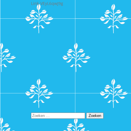
Link-VEyL6qwJ9g
Zoeken
naar: