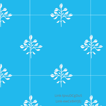
Bericht
Link-tpvuDCgDu5
Link-ewCeB4YJEj