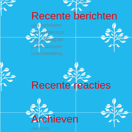
Recente berichten
Link-lVefI6edhP
Link-v49BRX2cpY
Link-u1QItxgG6E
Link-IsSaZ6yeXn
Link-lW8698E5sJ
Recente reacties
Archieven
mei 2026