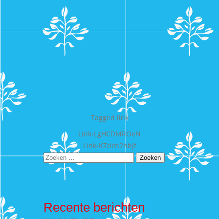
Tagged
link
Bericht
Link-LgHCDMROeN
Link-KZdcn2hbJf
navigatie
Zoeken
naar:
Recente berichten