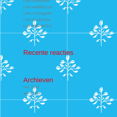
Link-lVefI6edhP
Link-v49BRX2cpY
Link-u1QItxgG6E
Link-IsSaZ6yeXn
Link-lW8698E5sJ
Recente reacties
Archieven
mei 2026
april 2026