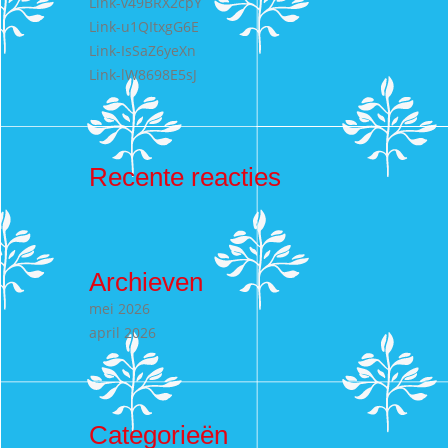
Link-v49BRX2cpY
Link-u1QItxgG6E
Link-IsSaZ6yeXn
Link-lW8698E5sJ
Recente reacties
Archieven
mei 2026
april 2026
Categorieën