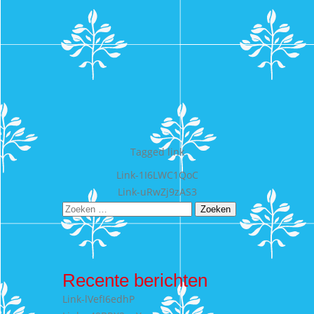
Tagged
link
Bericht
Link-1I6LWC1QoC
Link-uRwZj9zAS3
navigatie
Zoeken
naar:
Recente berichten
Link-lVefI6edhP