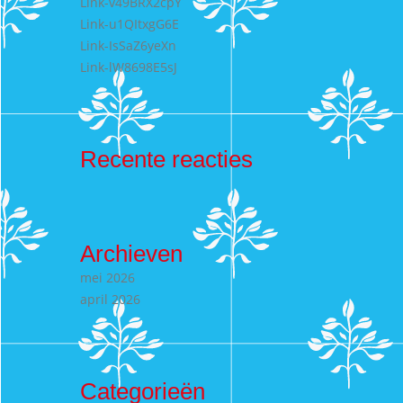
Link-v49BRX2cpY
Link-u1QItxgG6E
Link-IsSaZ6yeXn
Link-lW8698E5sJ
Recente reacties
Archieven
mei 2026
april 2026
Categorieën