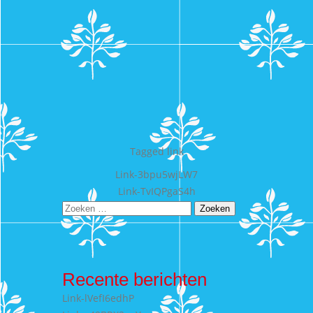
Tagged
link
Bericht
Link-3bpu5wjLW7
Link-TvIQPgaS4h
navigatie
Zoeken
naar:
Recente berichten
Link-lVefI6edhP