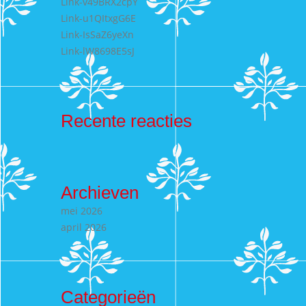
Link-v49BRX2cpY
Link-u1QItxgG6E
Link-IsSaZ6yeXn
Link-lW8698E5sJ
Recente reacties
Archieven
mei 2026
april 2026
Categorieën