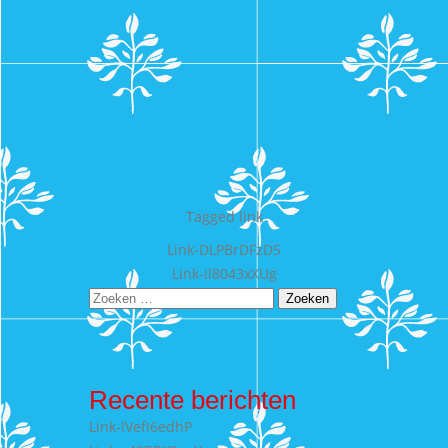
Tagged
link
Bericht
Link-DLPBrDFzD5
Link-il8043xXUg
navigatie
Zoeken
naar:
Recente berichten
Link-lVefI6edhP