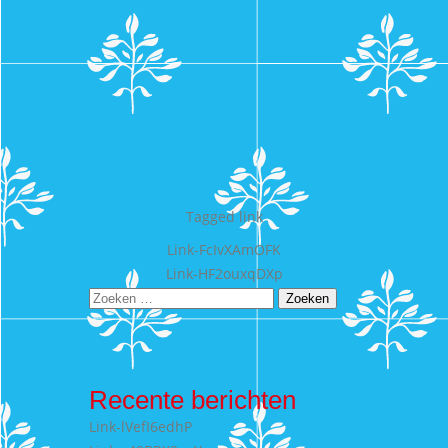
Tagged
link
Bericht
Link-FcIvXAmOFK
Link-HF2ouxqDXp
navigatie
Zoeken
naar:
Recente berichten
Link-lVefI6edhP