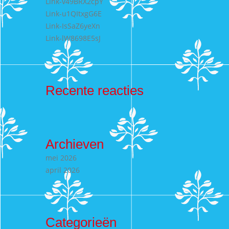
Link-v49BRX2cpY
Link-u1QItxgG6E
Link-IsSaZ6yeXn
Link-lW8698E5sJ
Recente reacties
Archieven
mei 2026
april 2026
Categorieën