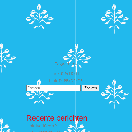
Tagged
link
Bericht
Link-0t6iTKZLtI
Link-DLPBrDFzD5
navigatie
Zoeken
naar:
Recente berichten
Link-lVefI6edhP