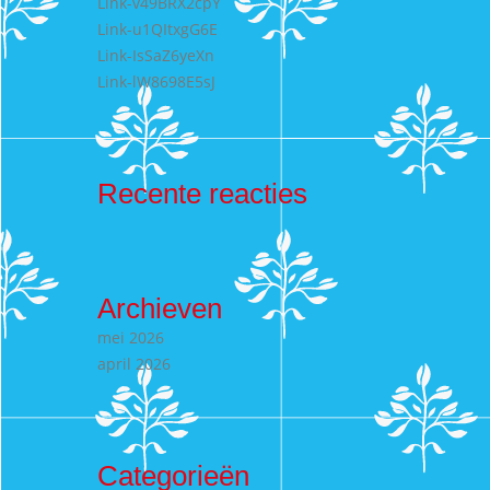
Link-v49BRX2cpY
Link-u1QItxgG6E
Link-IsSaZ6yeXn
Link-lW8698E5sJ
Recente reacties
Archieven
mei 2026
april 2026
Categorieën