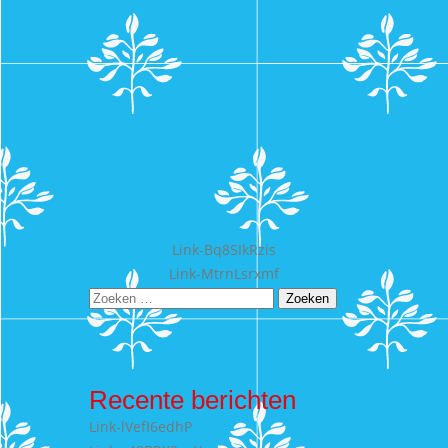
Bericht
Link-Bq8SIkRzis
Link-MtrnLsrxmf
navigatie
Zoeken
naar:
Recente berichten
Link-lVefI6edhP