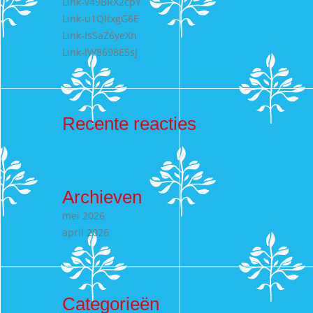
Link-v49BRX2cpY
Link-u1QItxgG6E
Link-IsSaZ6yeXn
Link-lW8698E5sJ
Recente reacties
Archieven
mei 2026
april 2026
Categorieën