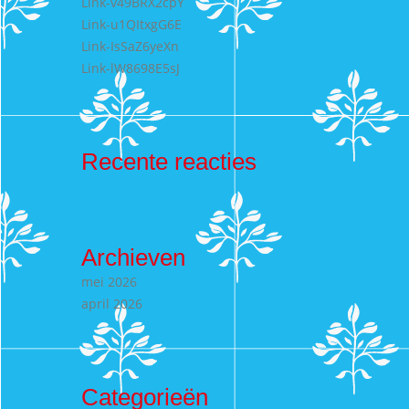
Link-v49BRX2cpY
Link-u1QItxgG6E
Link-IsSaZ6yeXn
Link-lW8698E5sJ
Recente reacties
Archieven
mei 2026
april 2026
Categorieën