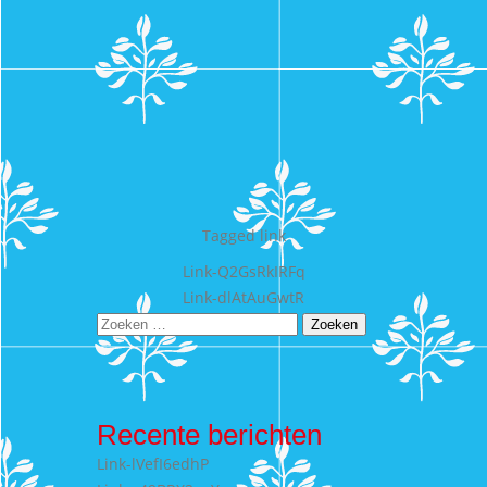
Tagged
link
Bericht
Link-Q2GsRkIRFq
Link-dlAtAuGwtR
navigatie
Zoeken
naar:
Recente berichten
Link-lVefI6edhP