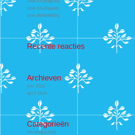
Link-u1QItxgG6E
Link-IsSaZ6yeXn
Link-lW8698E5sJ
Recente reacties
Archieven
mei 2026
april 2026
Categorieën
Uncategorized