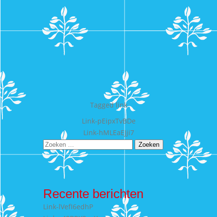
Tagged
link
Bericht
Link-pEipxTvBDe
Link-hMLEaEJji7
navigatie
Zoeken
naar:
Recente berichten
Link-lVefI6edhP