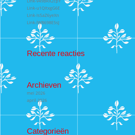
Link-v49BRX2cpY
Link-u1QItxgG6E
Link-IsSaZ6yeXn
Link-lW8698E5sJ
Recente reacties
Archieven
mei 2026
april 2026
Categorieën