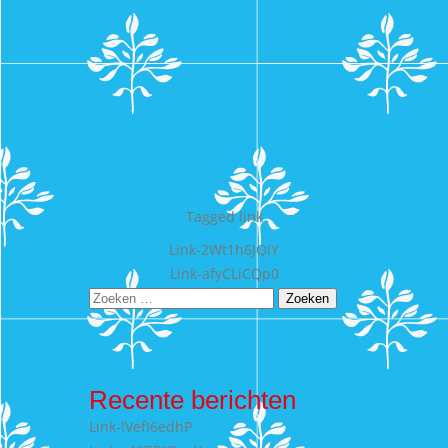
Tagged
link
Bericht
Link-2Wt1h6JQiY
Link-afyCLiCQp0
navigatie
Zoeken
naar:
Recente berichten
Link-lVefI6edhP