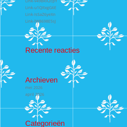
Link-v49BRX2cpY
Link-u1QItxgG6E
Link-IsSaZ6yeXn
Link-lW8698E5sJ
Recente reacties
Archieven
mei 2026
april 2026
Categorieën