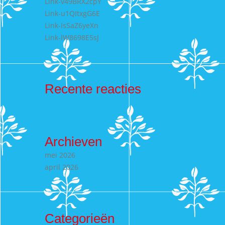
Link-v49BRX2cpY
Link-u1QItxgG6E
Link-IsSaZ6yeXn
Link-lW8698E5sJ
Recente reacties
Archieven
mei 2026
april 2026
Categorieën