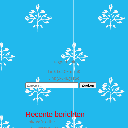
Tagged
link
Bericht
Link-ko2Cemtrh0
Link-yx64EgTs5d
navigatie
Zoeken
naar:
Recente berichten
Link-lVefI6edhP