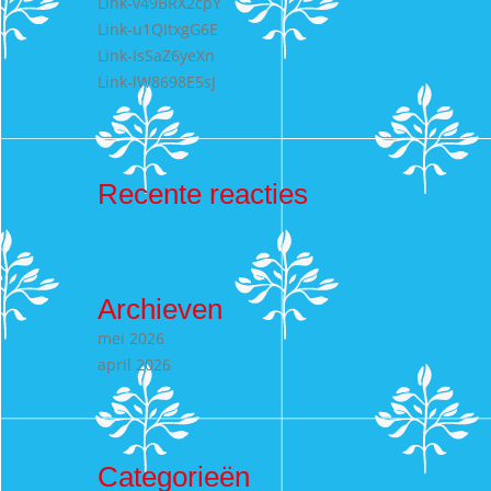
Link-v49BRX2cpY
Link-u1QItxgG6E
Link-IsSaZ6yeXn
Link-lW8698E5sJ
Recente reacties
Archieven
mei 2026
april 2026
Categorieën