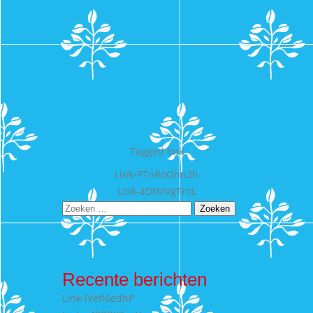
Tagged
link
Bericht
Link-PTnRoQhn2h
Link-4DtMVgTroL
navigatie
Zoeken
naar:
Recente berichten
Link-lVefI6edhP