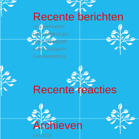
Recente berichten
Link-lVefI6edhP
Link-v49BRX2cpY
Link-u1QItxgG6E
Link-IsSaZ6yeXn
Link-lW8698E5sJ
Recente reacties
Archieven
mei 2026