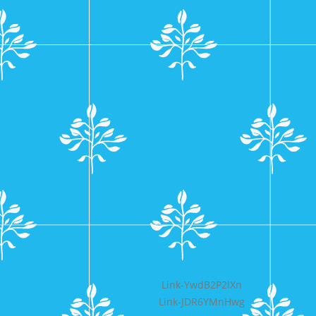
Bericht
Link-YwdB2P2lXn
Link-JDR6YMnHwg