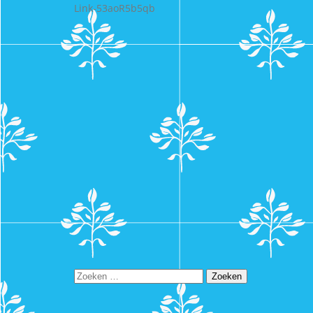
Link-53aoR5b5qb
Zoeken
naar: