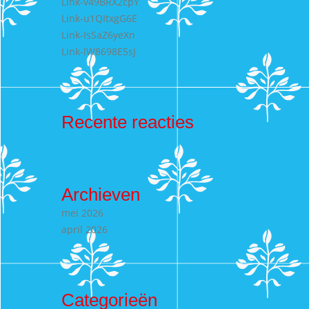
Link-v49BRX2cpY
Link-u1QItxgG6E
Link-IsSaZ6yeXn
Link-lW8698E5sJ
Recente reacties
Archieven
mei 2026
april 2026
Categorieën