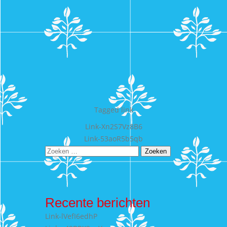
Tagged
link
Bericht
Link-Xn2S7Vz8B6
Link-53aoR5b5qb
navigatie
Zoeken
naar:
Recente berichten
Link-lVefI6edhP