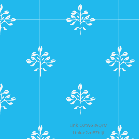
Bericht
Link-Q2twG8VQrM
Link-e2zn8Zbljf