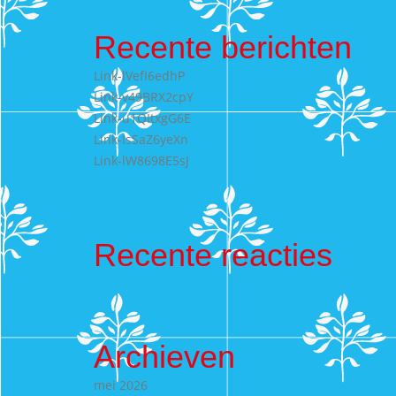
Recente berichten
Link-lVefI6edhP
Link-v49BRX2cpY
Link-u1QItxgG6E
Link-IsSaZ6yeXn
Link-lW8698E5sJ
Recente reacties
Archieven
mei 2026