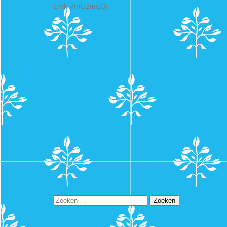
Link-7inU2ieqQt
Zoeken
naar: