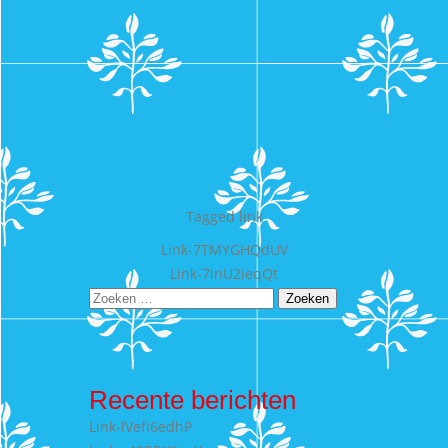
Tagged
link
Bericht
Link-7TMYGHQdUV
Link-7inU2ieqQt
navigatie
Zoeken
naar:
Recente berichten
Link-lVefI6edhP