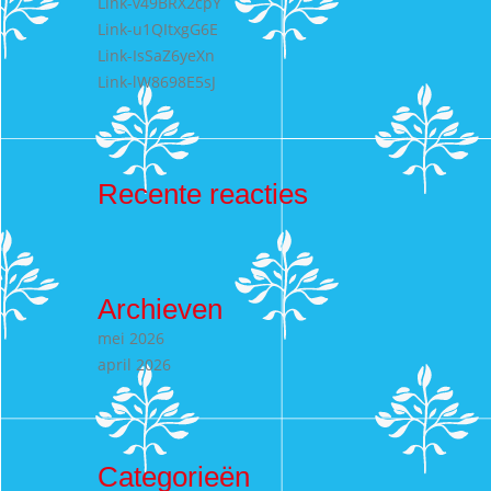
Link-v49BRX2cpY
Link-u1QItxgG6E
Link-IsSaZ6yeXn
Link-lW8698E5sJ
Recente reacties
Archieven
mei 2026
april 2026
Categorieën