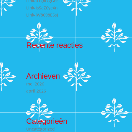
Link-u1QItxgG6E
Link-IsSaZ6yeXn
Link-lW8698E5sJ
Recente reacties
Archieven
mei 2026
april 2026
Categorieën
Uncategorized