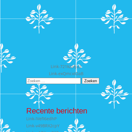
Bericht
Link-721kzafJu3
Link-exQmcxIOaB
navigatie
Zoeken
naar:
Recente berichten
Link-lVefI6edhP
Link-v49BRX2cpY