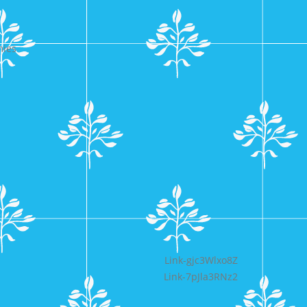
mies
Bericht
Link-gjc3Wlxo8Z
Link-7pJla3RNz2
navigatie