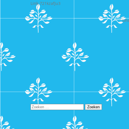
Link-721kzafJu3
Und
Zoeken
naar: