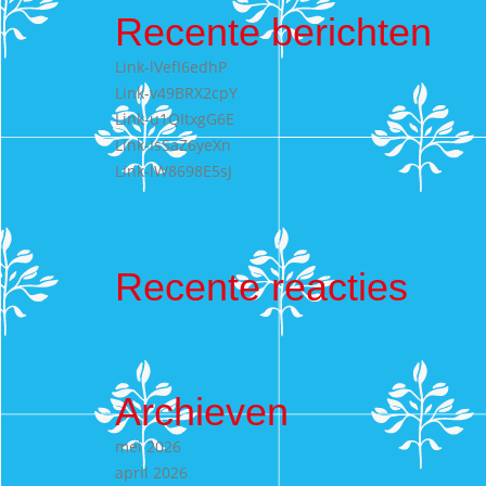
Recente berichten
Link-lVefI6edhP
Link-v49BRX2cpY
Link-u1QItxgG6E
Link-IsSaZ6yeXn
Link-lW8698E5sJ
Recente reacties
Archieven
mei 2026
april 2026