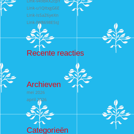
Link-v49BRX2cpY
Link-u1QItxgG6E
Link-IsSaZ6yeXn
Link-lW8698E5sJ
Recente reacties
Archieven
mei 2026
april 2026
Categorieën