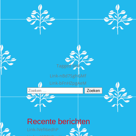
Tagged
link
Bericht
Link-nBd7SghGMf
Link-bFnHZpgAeM
navigatie
Zoeken
naar:
Recente berichten
Link-lVefI6edhP