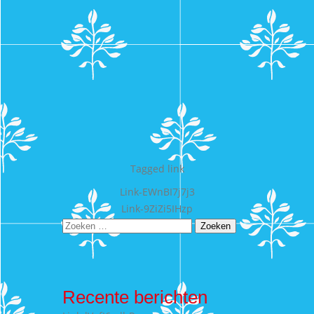
Tagged
link
Bericht
Link-EWnBI7j7j3
Link-9ZiZi5IHzp
navigatie
Zoeken
naar:
Recente berichten