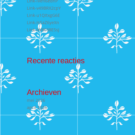
Link-lVefI6edhP
Link-v49BRX2cpY
Link-u1QItxgG6E
Link-IsSaZ6yeXn
Link-lW8698E5sJ
Recente reacties
Archieven
mei 2026
april 2026