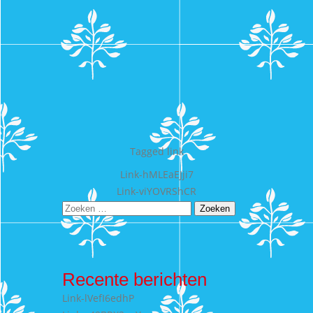
Tagged
link
Bericht
Link-hMLEaEJji7
Link-viYOVRShCR
navigatie
Zoeken
naar:
Recente berichten
Link-lVefI6edhP