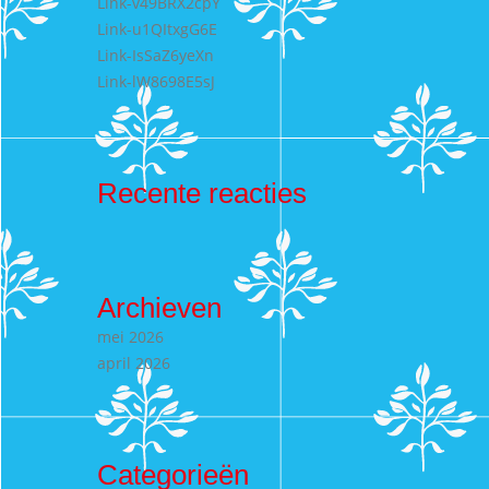
Link-v49BRX2cpY
Link-u1QItxgG6E
Link-IsSaZ6yeXn
Link-lW8698E5sJ
Recente reacties
Archieven
mei 2026
april 2026
Categorieën