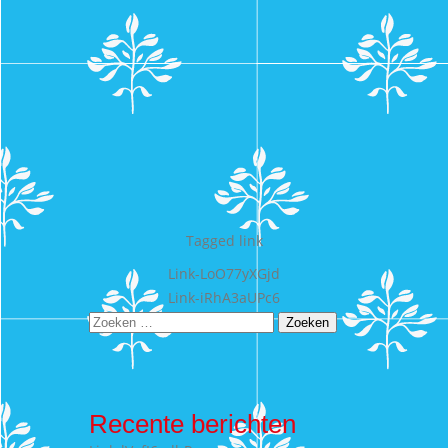
Tagged
link
Bericht
Link-LoO77yXGjd
Link-iRhA3aUPc6
navigatie
Zoeken
naar:
Recente berichten