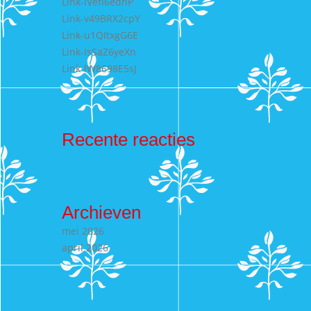
Link-lVefI6edhP
Link-v49BRX2cpY
Link-u1QItxgG6E
Link-IsSaZ6yeXn
Link-lW8698E5sJ
Recente reacties
Archieven
mei 2026
april 2026