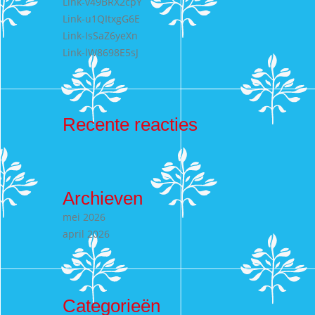
Link-v49BRX2cpY
Link-u1QItxgG6E
Link-IsSaZ6yeXn
Link-lW8698E5sJ
Recente reacties
Archieven
mei 2026
april 2026
Categorieën