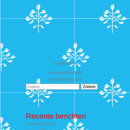
Tagged
link
Bericht
Link-EzgdkOqX8b
Link-AGdho3sGHs
navigatie
Zoeken
naar:
Recente berichten
Link-lVefI6edhP