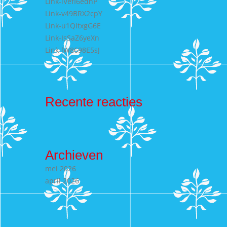
Link-lVefI6edhP
Link-v49BRX2cpY
Link-u1QItxgG6E
Link-IsSaZ6yeXn
Link-lW8698E5sJ
Recente reacties
Archieven
mei 2026
april 2026