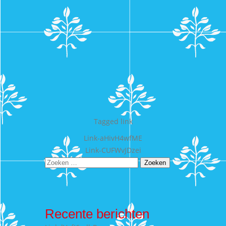
Tagged
link
Bericht
Link-aHivH4wfME
Link-CUFWvJDzei
navigatie
Zoeken
naar:
Recente berichten