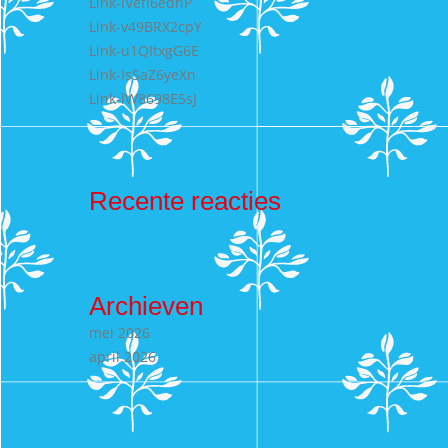
Link-lVefI6edhP
Link-v49BRX2cpY
Link-u1QItxgG6E
Link-IsSaZ6yeXn
Link-lW8698E5sJ
Recente reacties
Archieven
mei 2026
april 2026