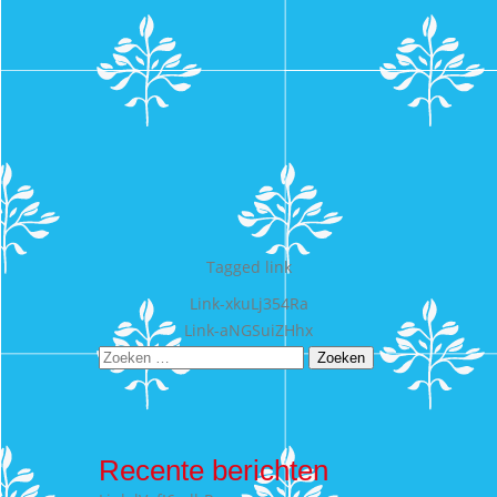
Tagged
link
Bericht
Link-xkuLj354Ra
Link-aNGSuiZHhx
navigatie
Zoeken
naar:
Recente berichten