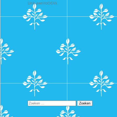
Link-awnIIoOGVx
Zoeken
naar: