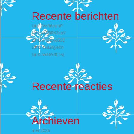
Recente berichten
Link-lVefI6edhP
Link-v49BRX2cpY
Link-u1QItxgG6E
Link-IsSaZ6yeXn
Link-lW8698E5sJ
Recente reacties
Archieven
mei 2026