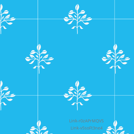
Bericht
Link-r0zAPrMQVS
Link-v5soFt3ne4