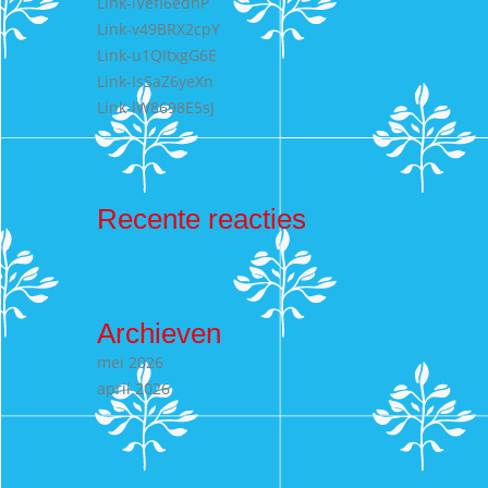
Link-lVefI6edhP
Link-v49BRX2cpY
Link-u1QItxgG6E
Link-IsSaZ6yeXn
Link-lW8698E5sJ
Recente reacties
Archieven
mei 2026
april 2026