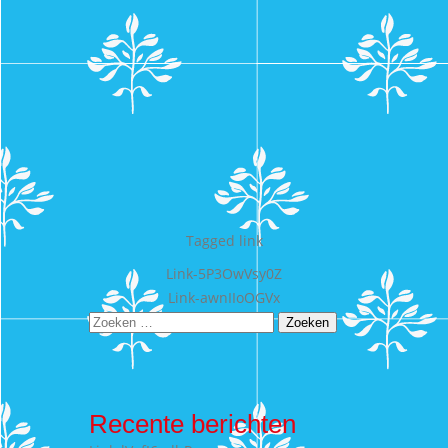
Tagged
link
Bericht
Link-5P3OwVsy0Z
Link-awnIIoOGVx
navigatie
Zoeken
naar:
Recente berichten