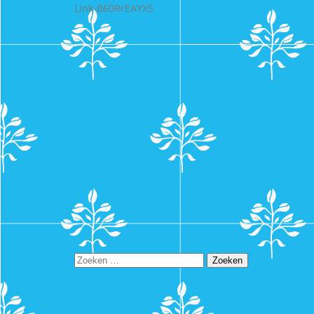
Link-B60RrEAYX5
Zoeken
naar: