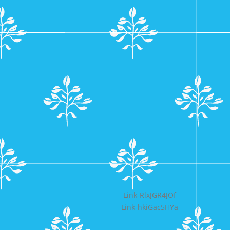
Bericht
Link-RlxJGR4JOf
Link-hkiGac5HYa
navigatie