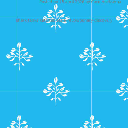
Posted on
15 april 2026
by
Coco Hoeksema
shark-tanks-keto-tablets-a-revolutionary-discovery