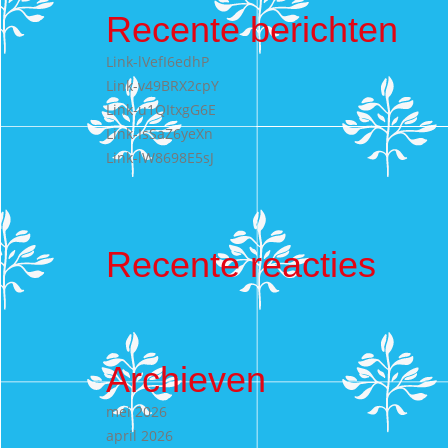
Recente berichten
Link-lVefI6edhP
Link-v49BRX2cpY
Link-u1QItxgG6E
Link-IsSaZ6yeXn
Link-lW8698E5sJ
Recente reacties
Archieven
mei 2026
april 2026