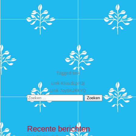
Tagged
link
Bericht
Link-KIuudLpH3j
Link-7oyBK2KKYQ
navigatie
Zoeken
naar:
Recente berichten