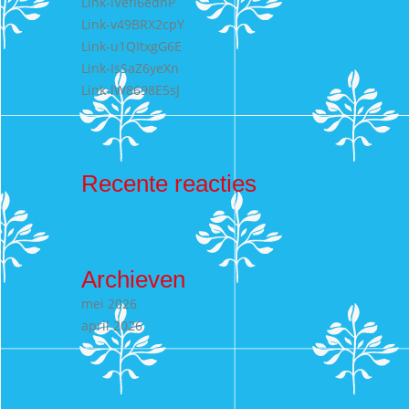
Link-lVefI6edhP
Link-v49BRX2cpY
Link-u1QItxgG6E
Link-IsSaZ6yeXn
Link-lW8698E5sJ
Recente reacties
Archieven
mei 2026
april 2026