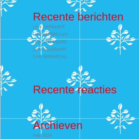
Recente berichten
Link-lVefI6edhP
Link-v49BRX2cpY
Link-u1QItxgG6E
Link-IsSaZ6yeXn
Link-lW8698E5sJ
Recente reacties
Archieven
mei 2026