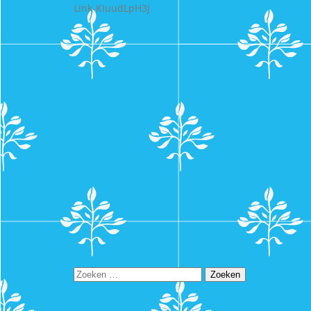
Link-KIuudLpH3j
Zoeken
naar: