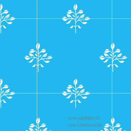
Bericht
Link-yqbBB0ccFT
Link-C2Ml9dxqSB