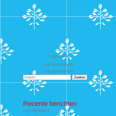
Tagged
link
Bericht
Link-TMOIAnPqGo
Link-guah5DbHIo
navigatie
Zoeken
naar:
Recente berichten
Link-lVefI6edhP