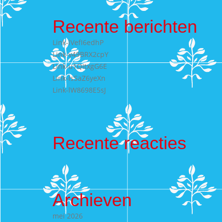
Recente berichten
Link-lVefI6edhP
Link-v49BRX2cpY
Link-u1QItxgG6E
Link-IsSaZ6yeXn
Link-lW8698E5sJ
Recente reacties
Archieven
mei 2026