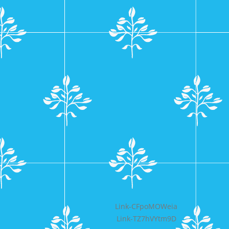
Bericht
Link-CFpoMOWeia
Link-TZ7hVYtm9D