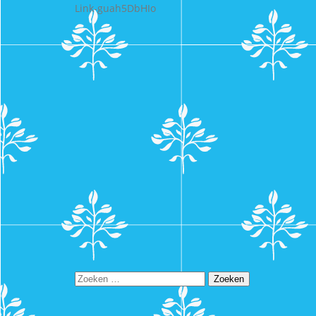
Link-guah5DbHIo
Zoeken
naar: