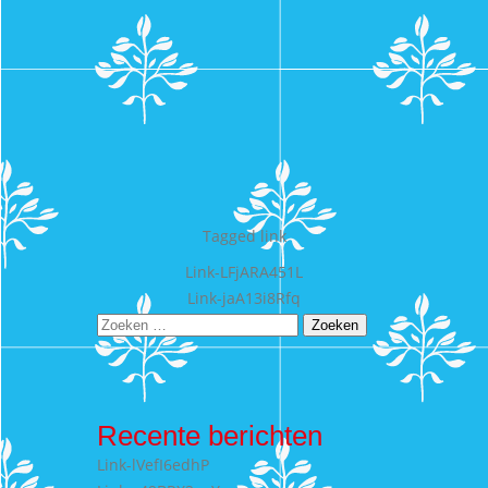
Tagged
link
Bericht
Link-LFjARA451L
Link-jaA13i8Rfq
navigatie
Zoeken
naar:
Recente berichten
Link-lVefI6edhP