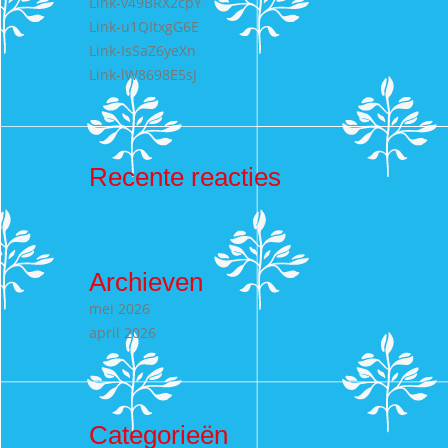
Link-v49BRX2cpY
Link-u1QItxgG6E
Link-IsSaZ6yeXn
Link-lW8698E5sJ
Recente reacties
Archieven
mei 2026
april 2026
Categorieën