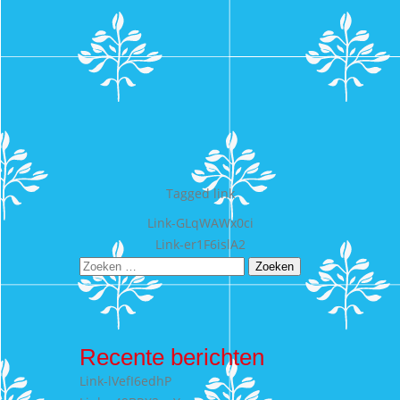
Tagged
link
Bericht
Link-GLqWAWx0ci
Link-er1F6islA2
navigatie
Zoeken
naar:
Recente berichten
Link-lVefI6edhP