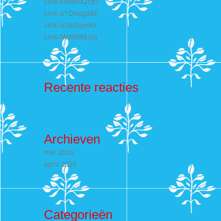
Link-v49BRX2cpY
Link-u1QItxgG6E
Link-IsSaZ6yeXn
Link-lW8698E5sJ
Recente reacties
Archieven
mei 2026
april 2026
Categorieën