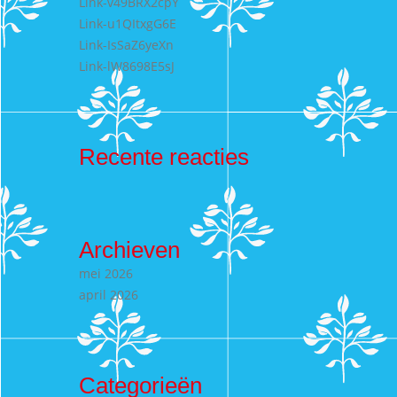
Link-v49BRX2cpY
Link-u1QItxgG6E
Link-IsSaZ6yeXn
Link-lW8698E5sJ
Recente reacties
Archieven
mei 2026
april 2026
Categorieën