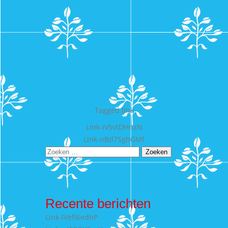
Tagged
link
Bericht
Link-iVSvtDHnzN
Link-nBd7SghGMf
navigatie
Zoeken
naar:
Recente berichten
Link-lVefI6edhP