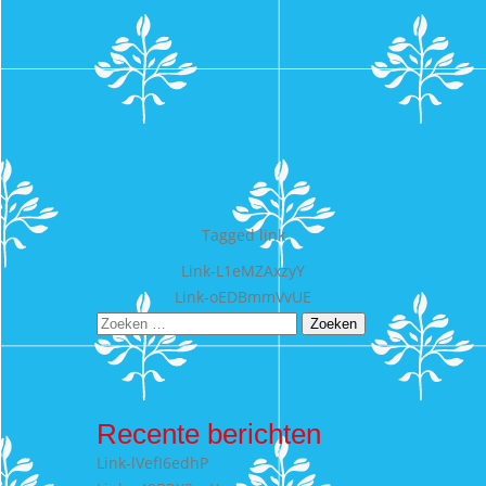
Tagged
link
Bericht
Link-L1eMZAxzyY
Link-oEDBmmVvUE
navigatie
Zoeken
naar:
Recente berichten
Link-lVefI6edhP