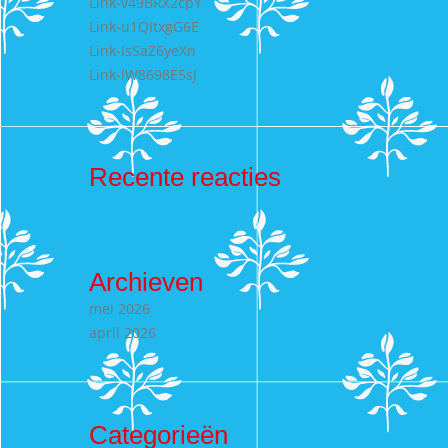
Link-v49BRX2cpY
Link-u1QItxgG6E
Link-IsSaZ6yeXn
Link-lW8698E5sJ
Recente reacties
Archieven
mei 2026
april 2026
Categorieën