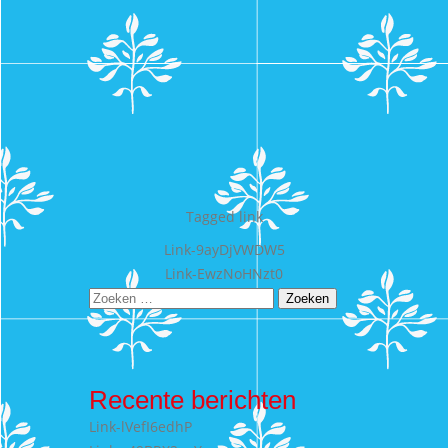
Tagged
link
Bericht
Link-9ayDjVWDW5
Link-EwzNoHNzt0
navigatie
Zoeken
naar:
Recente berichten
Link-lVefI6edhP