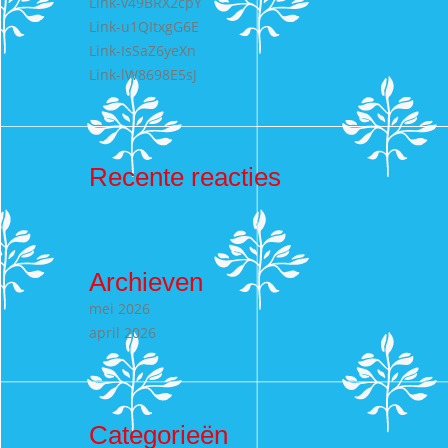
Link-v49BRX2cpY
Link-u1QItxgG6E
Link-IsSaZ6yeXn
Link-lW8698E5sJ
Recente reacties
Archieven
mei 2026
april 2026
Categorieën