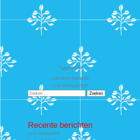
Tagged
link
Bericht
Link-RxOrSWN6ae
Link-WPbyQAVj9f
navigatie
Zoeken
naar:
Recente berichten
Link-lVefI6edhP