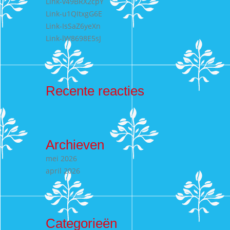
Link-v49BRX2cpY
Link-u1QItxgG6E
Link-IsSaZ6yeXn
Link-lW8698E5sJ
Recente reacties
Archieven
mei 2026
april 2026
Categorieën