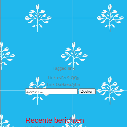
Tagged
link
Bericht
Link-eyFzc9tQQg
Link-QaHaeoZybn
navigatie
Zoeken
naar:
Recente berichten