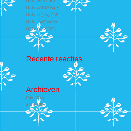
Link-lVefI6edhP
Link-v49BRX2cpY
Link-u1QItxgG6E
Link-IsSaZ6yeXn
Link-lW8698E5sJ
Recente reacties
Archieven
mei 2026
april 2026