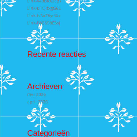
Link-v49BRX2cpY
Link-u1QItxgG6E
Link-IsSaZ6yeXn
Link-lW8698E5sJ
Recente reacties
Archieven
mei 2026
april 2026
Categorieën