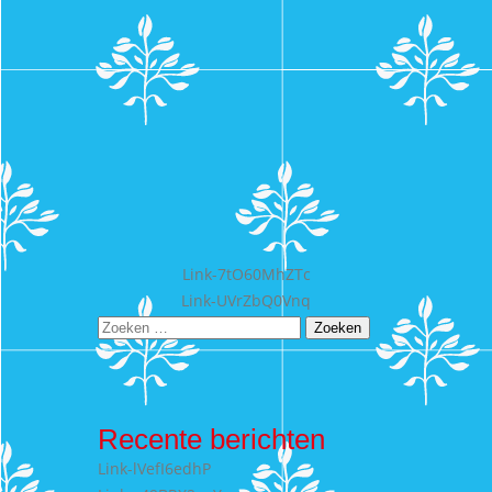
Bericht
Link-7tO60MhZTc
Link-UVrZbQ0Vnq
navigatie
Zoeken
naar:
Recente berichten
Link-lVefI6edhP