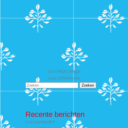
Bericht
Link-FRQEC8NgJo
Link-CP5fIRIHDW
navigatie
Zoeken
naar:
Recente berichten
Link-lVefI6edhP