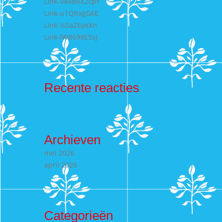
Link-v49BRX2cpY
Link-u1QItxgG6E
Link-IsSaZ6yeXn
Link-lW8698E5sJ
Recente reacties
Archieven
mei 2026
april 2026
Categorieën