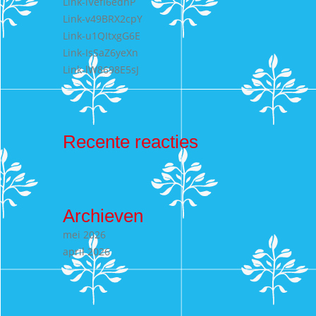
Link-lVefI6edhP
Link-v49BRX2cpY
Link-u1QItxgG6E
Link-IsSaZ6yeXn
Link-lW8698E5sJ
Recente reacties
Archieven
mei 2026
april 2026