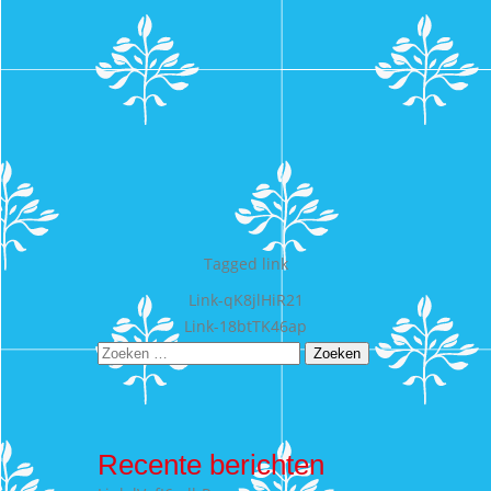
Tagged
link
Bericht
Link-qK8jlHiR21
Link-18btTK46ap
navigatie
Zoeken
naar:
Recente berichten